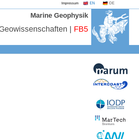
EN
DE
Impressum
Marine Geophysik
 Geowissenschaften |
FB5