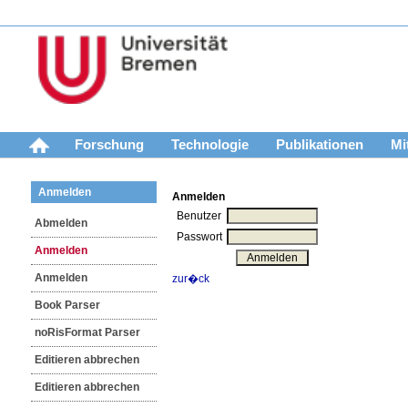
11
Forschung
Technologie
Publikationen
Mi
Anmelden
Anmelden
Benutzer
Abmelden
Passwort
Anmelden
Anmelden
zur�ck
Book Parser
noRisFormat Parser
Editieren abbrechen
Editieren abbrechen